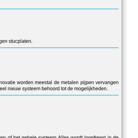
gen stucplaten.
renovatie worden meestal de metalen pijpen vervangen
eel nieuw systeem behoord tot de mogelijkheden.
en of het gehele systeem Alles wordt ingefreest in de