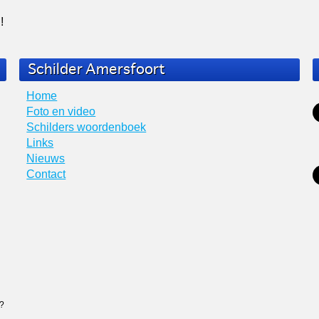
!
Schilder Amersfoort
Home
Foto en video
Schilders woordenboek
Links
Nieuws
Contact
n?