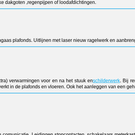
e dakgoten ,regenpijpen of loodafdichtingen.
ngaas plafonds. Uitlijnen met laser nieuw ragelwerk en aanbren
ra) verwarmingen voor en na het stuuk en
schilderwerk
. Bij 
kt in de plafonds en vloeren. Ook het aanleggen van een geh
n comunicatie. Leidingen stopcontacten, schakelaars meterkast