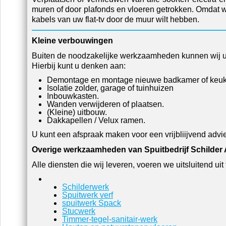
muren of door plafonds en vloeren getrokken. Omdat wi
kabels van uw flat-tv door de muur wilt hebben.
Kleine verbouwingen
Buiten de noodzakelijke werkzaamheden kunnen wij ui
Hierbij kunt u denken aan:
Demontage en montage nieuwe badkamer of keuk
Isolatie zolder, garage of tuinhuizen
Inbouwkasten.
Wanden verwijderen of plaatsen.
(Kleine) uitbouw.
Dakkapellen / Velux ramen.
U kunt een afspraak maken voor een vrijbliijvend advi
Overige werkzaamheden van Spuitbedrijf Schilder 
Alle diensten die wij leveren, voeren we uitsluitend ui
Schilderwerk
Spuitwerk verf
spuitwerk Spack
Stucwerk
Timmer-tegel-sanitair-werk