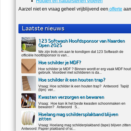
Houten en natuurstenen vloeren
Aarzel niet en vraag geheel vrijblijvend een
offerte
aan
Laatste nieuws
123 Softwash Hoofdsponsor van Naarden
Open 2025
We zijn trots om aan te kondigen dat 123 Softwash de
officiële hoofdsponsor is van...
Hoe schilder je MDF?
Hoe schilder je MDF ? Binnen wordt er erg vaak MDF hout
gebruik. Voordeel met schilderen is da...
Hoe schilder ik een houten trap?
Vraag: Hoe schilder ik een houten trap? Antwoord Tapijt
(lijm) ver...
Kwasten verzorgen en bewaren
Vraag: Hoe kan ik het beste kwasten schoonmaken en
bewaren? Antwoord S...
Hoelang mag schildersplakband blijven
zitten
Vraag: Hoelang mag schilderplakband (tape) blijven zitte
Antwoord: Papier plakband of sc...