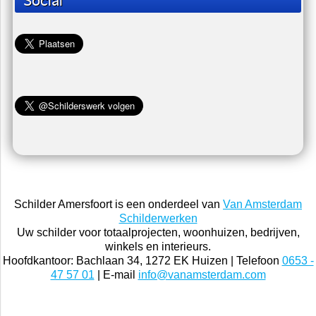
Home
Foto en video
Schilders woordenboek
Links
Nieuws
Contact
Social