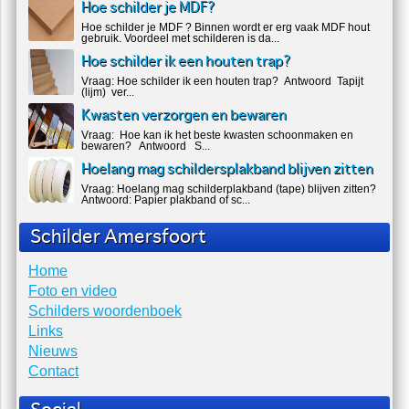
Laatste nieuws
123 Softwash Hoofdsponsor van Naarden
Open 2025
We zijn trots om aan te kondigen dat 123 Softwash de officiële
hoofdsponsor is van...
Hoe schilder je MDF?
Hoe schilder je MDF ? Binnen wordt er erg vaak MDF hout
gebruik. Voordeel met schilderen is da...
Hoe schilder ik een houten trap?
Vraag: Hoe schilder ik een houten trap? Antwoord Tapijt
(lijm) ver...
Kwasten verzorgen en bewaren
Vraag: Hoe kan ik het beste kwasten schoonmaken en
bewaren? Antwoord S...
Hoelang mag schildersplakband blijven zitten
Vraag: Hoelang mag schilderplakband (tape) blijven zitten?
Antwoord: Papier plakband of sc...
Schilder Amersfoort