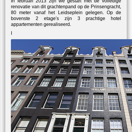
Schilderen Restaurant Vanzz, Amsterdam
U zit nu hier:
home
/
projecten
/
amsterdam-prinsengracht
Amsterdam Prinsengracht
In februari 2013 zijn we gestart met de volledige
renovatie van dit grachtenpand op de Prinsengracht,
80 meter vanaf het Leidseplein gelegen. Op de
bovenste 2 etage's zijn 3 prachtige hotel
appartementen gerealiseerd.
I